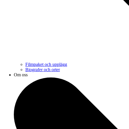
Filmpaket och upplägg
Biografer och orter
Om oss