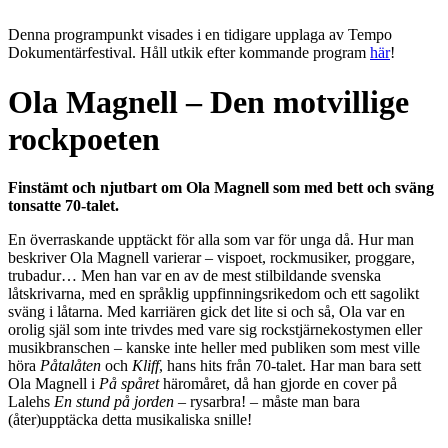
Denna programpunkt visades i en tidigare upplaga av Tempo
Dokumentärfestival. Håll utkik efter kommande program
här
!
Ola Magnell – Den motvillige
rockpoeten
Finstämt och njutbart om Ola Magnell som med bett och sväng
tonsatte 70-talet.
En överraskande upptäckt för alla som var för unga då. Hur man
beskriver Ola Magnell varierar – vispoet, rockmusiker, proggare,
trubadur… Men han var en av de mest stilbildande svenska
låtskrivarna, med en språklig uppfinningsrikedom och ett sagolikt
sväng i låtarna. Med karriären gick det lite si och så, Ola var en
orolig själ som inte trivdes med vare sig rockstjärnekostymen eller
musikbranschen – kanske inte heller med publiken som mest ville
höra
Påtalåten
och
Kliff
, hans hits från 70-talet. Har man bara sett
Ola Magnell i
På spåret
häromåret, då han gjorde en cover på
Lalehs
En stund på jorden
– rysarbra! – måste man bara
(åter)upptäcka detta musikaliska snille!