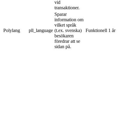
vid
transaktioner.
Sparar
information om
vilket språk
Polylang
pll_language
(t.ex. svenska)
Funktionell
1 år
besökaren
föredrar att se
sidan på.