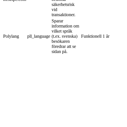
säkerhetsrisk
vid
transaktioner.
Sparar
information om
vilket språk
Polylang
pll_language
(t.ex. svenska)
Funktionell
1 år
besökaren
föredrar att se
sidan på.