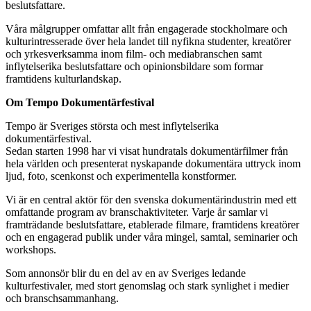
beslutsfattare.
Våra målgrupper omfattar allt från engagerade stockholmare och
kulturintresserade över hela landet till nyfikna studenter, kreatörer
och yrkesverksamma inom film- och mediabranschen samt
inflytelserika beslutsfattare och opinionsbildare som formar
framtidens kulturlandskap.
Om Tempo Dokumentärfestival
Tempo är Sveriges största och mest inflytelserika
dokumentärfestival.
Sedan starten 1998 har vi visat hundratals dokumentärfilmer från
hela världen och presenterat nyskapande dokumentära uttryck inom
ljud, foto, scenkonst och experimentella konstformer.
Vi är en central aktör för den svenska dokumentärindustrin med ett
omfattande program av branschaktiviteter. Varje år samlar vi
framträdande beslutsfattare, etablerade filmare, framtidens kreatörer
och en engagerad publik under våra mingel, samtal, seminarier och
workshops.
Som annonsör blir du en del av en av Sveriges ledande
kulturfestivaler, med stort genomslag och stark synlighet i medier
och branschsammanhang.