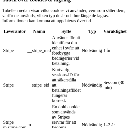
Tabellen nedan visar vilka cookies vi använder, vem som sätter dem,
varför de används, vilken typ de är och hur länge de lagras.
Informationen kan komma att uppdateras över tid.
Leverantör
Namn
Syfte
Typ
Varaktighet
Används för att
identifiera din
enhet i syfte att
Stripe
__stripe_mid
Nödvändig
1 år
förebygga
bedrägerier vid
betalning.
Kortvarig
sessions-ID för
att säkerställa
Session (30
Stripe
__stripe_sid
att
Nödvändig
min)
betalningsflödet
fungerar
korrekt.
En dold cookie
som används
av Stripes
Stripe
servrar för att
m
Nödvändig
1–2 år
m.stripe.com
bedöma