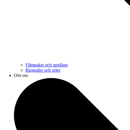
Filmpaket och upplägg
Biografer och orter
Om oss