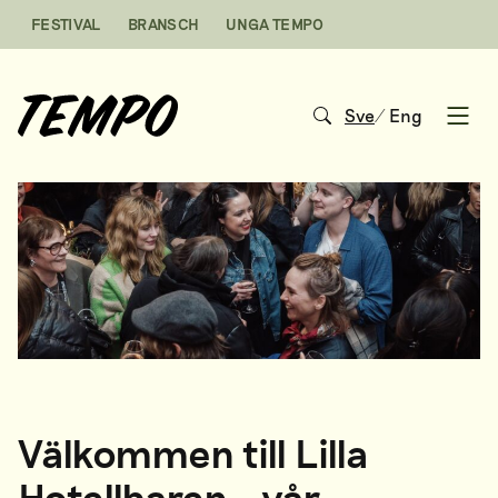
Hoppa till innehåll
FESTIVAL
BRANSCH
UNGA TEMPO
Sve
/
Eng
Open
Välkommen till Lilla
Hotellbaren – vår