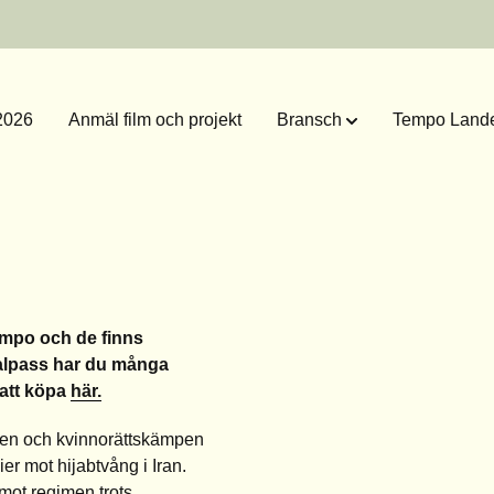
2026
Anmäl film och projekt
Bransch
Tempo Lande
Tempo och de finns
tivalpass har du många
 att köpa
här.
ten och kvinnorättskämpen
er mot hijabtvång i Iran.
 mot regimen trots