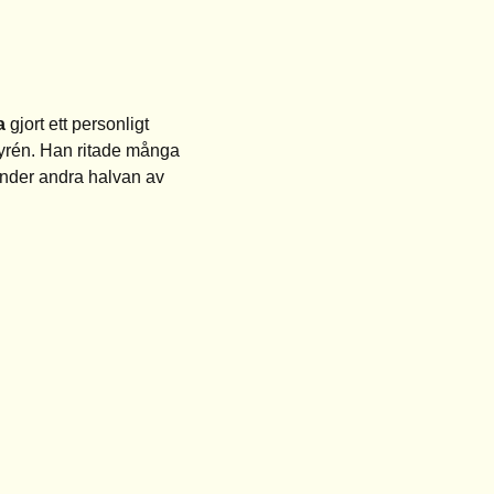
a
gjort ett personligt
 Nyrén. Han ritade många
under andra halvan av