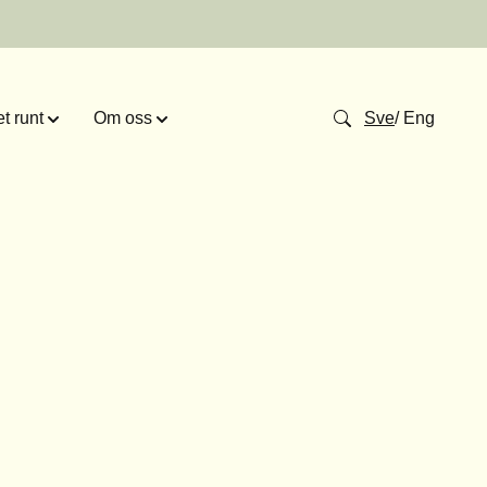
t runt
Om oss
Sve
/
Eng