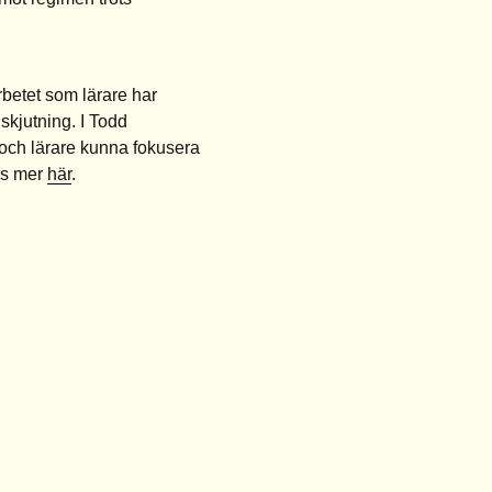
betet som lärare har
lskjutning. I Todd
 och lärare kunna fokusera
Läs mer
här
.