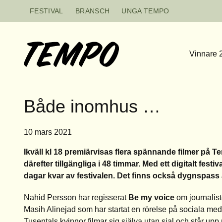
Hoppa till innehåll
FESTIVAL
BRANSCH
UNGA TEMPO
Vinnare 
Både inomhus …
10 mars 2021
Ikväll kl 18 premiärvisas flera spännande filmer på 
därefter tillgängliga i 48 timmar. Med ett digitalt fes
dagar kvar av festivalen. Det finns också dygnspass
Nahid Persson har regisserat
Be my voice
om journalis
Masih Alinejad som har startat en rörelse på sociala medi
Tusentals kvinnor filmar sig själva utan sjal och står upp