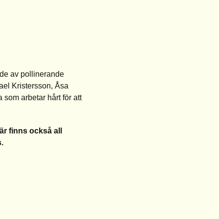
nde av pollinerande
el Kristersson, Åsa
na som arbetar hårt för att
r finns också all
.