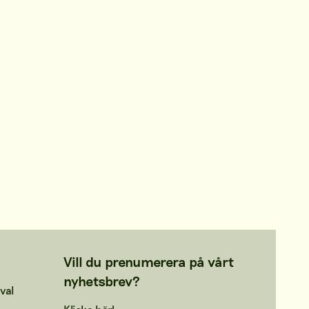
Vill du prenumerera på vårt
nyhetsbrev?
val