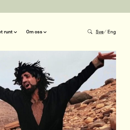
t runt
Om oss
Sve
/
Eng