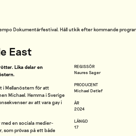
 Tempo Dokumentärfestival. Håll utkik efter kommande progr
le East
REGISSÖR
ötter. Lika delar en
Naures Sager
östern.
PRODUCENT
 i Mellanöstern för att
Michael Detlef
nnen Michael. Hemma i Sverige
konsekvenser av att vara gay i
ÅR
2024
LÄNGD
r med en sociala medier-
17
er, som prövas på ett både