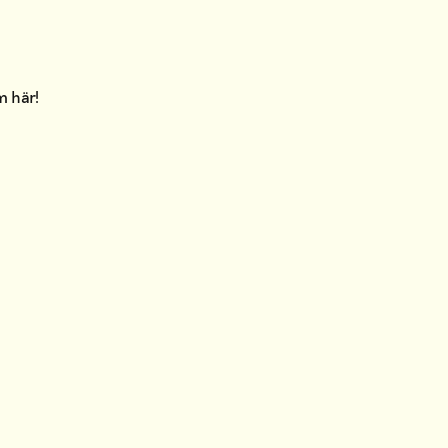
am
här
!