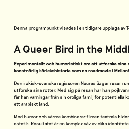
Denna programpunkt visades i en tidigare upplaga av
A Queer Bird in the Midd
Experimentellt och humoristiskt om att utforska sina r
konstnärlig kärlekshistoria som en roadmovie i Mellan
Den irakisk-svenske regissören Naures Sager reser runt
utforska sina rötter. Med sig på resan har han pojkvä
får han varningar från sin oroliga familj för potentiella 
ett arabiskt land.
Med humor och värme kombinerar filmen teatrala bilde
estetik. Resultatet är en komplex väv av olika identitet