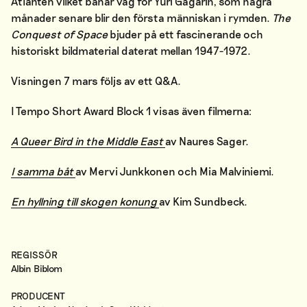
Atlanten vilket banar väg för Yuri Gagarin, som några
månader senare blir den första människan i rymden.
The
Conquest of Space
bjuder på ett fascinerande och
historiskt bildmaterial daterat mellan 1947-1972.
Visningen 7 mars följs av ett Q&A.
I Tempo Short Award Block 1 visas även filmerna:
A Queer Bird in the Middle East
av Naures Sager.
I samma båt
av Mervi Junkkonen och Mia Malviniemi.
En hyllning till skogen konung
av Kim Sundbeck.
REGISSÖR
Albin Biblom
PRODUCENT