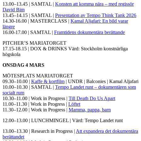
13.00–13.45 | SAMTAL |
Konsten att komma nära – med regissör
David Bim
13.45–14.15 | SAMTAL |
Presentation av Tempo Think Tank 2026
14.30-16.00 | MASTERCLASS |
Kamal Aljafari: En bild varar
längre
16.00-17.00 | SAMTAL |
Framtidens dokumentära berättande
PITCHER’S MARIATORGET
17.15-18.15 | DOX & DRINKS Värd: Stockholm konstnärliga
högskola
ONSDAG 4 MARS
MÖTESPLATS MARIATORGET
09.30–10.00 |
Kaffe & kortfilm
| UNDR | Balconies | Kamal Aljafari
10.00–10.30 | SAMTAL |
Tempo Landet runt – dokumentären som
socialt rum
10.30–11.00 | Work in Progress |
Till Death Do Us Apart
11.00–11.30 | Work in Progress |
Löftet
11.30–12.00 | Work in Progress |
Mamma, pappa, barn
12.00–13.00 | LUNCHMINGEL | Värd: Tempo Landet runt
13.00–13.30 | Research in Progress |
Att expandera det dokumentära
berättandet