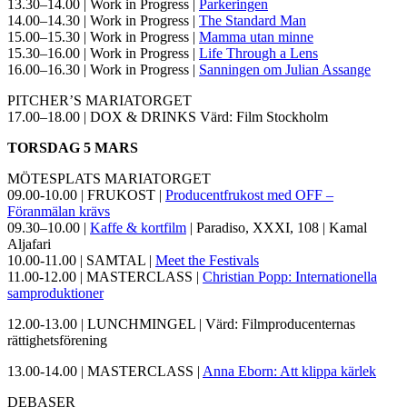
13.30–14.00 | Work in Progress |
Parkeringen
14.00–14.30 | Work in Progress |
The Standard Man
15.00–15.30 | Work in Progress |
Mamma utan minne
15.30–16.00 | Work in Progress |
Life Through a Lens
16.00–16.30 | Work in Progress |
Sanningen om Julian Assange
PITCHER’S MARIATORGET
17.00–18.00 | DOX & DRINKS Värd: Film Stockholm
TORSDAG 5 MARS
MÖTESPLATS MARIATORGET
09.00-10.00 | FRUKOST |
Producentfrukost med OFF –
Föranmälan krävs
09.30–10.00 |
Kaffe & kortfilm
| Paradiso, XXXI, 108 | Kamal
Aljafari
10.00-11.00 | SAMTAL |
Meet the Festivals
11.00-12.00 | MASTERCLASS |
Christian Popp: Internationella
samproduktioner
12.00-13.00 | LUNCHMINGEL | Värd: Filmproducenternas
rättighetsförening
13.00-14.00 | MASTERCLASS |
Anna Eborn: Att klippa kärlek
DEBASER