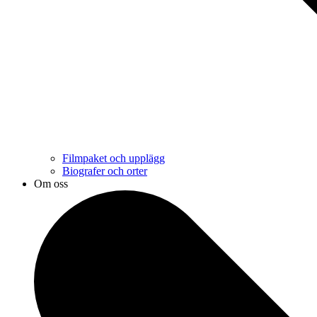
Filmpaket och upplägg
Biografer och orter
Om oss