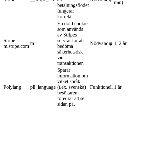
min)
betalningsflödet
fungerar
korrekt.
En dold cookie
som används
av Stripes
Stripe
servrar för att
m
Nödvändig
1–2 år
m.stripe.com
bedöma
säkerhetsrisk
vid
transaktioner.
Sparar
information om
vilket språk
Polylang
pll_language
(t.ex. svenska)
Funktionell
1 år
besökaren
föredrar att se
sidan på.