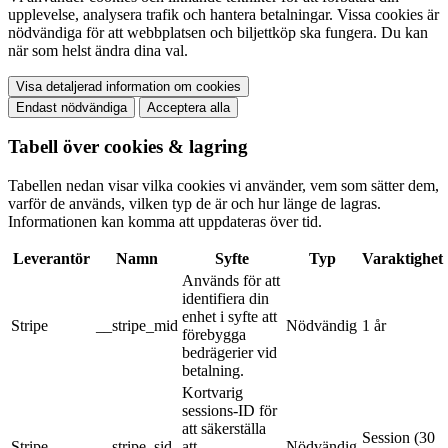
upplevelse, analysera trafik och hantera betalningar. Vissa cookies är
nödvändiga för att webbplatsen och biljettköp ska fungera. Du kan
när som helst ändra dina val.
Visa detaljerad information om cookies
Endast nödvändiga
Acceptera alla
Tabell över cookies & lagring
Tabellen nedan visar vilka cookies vi använder, vem som sätter dem,
varför de används, vilken typ de är och hur länge de lagras.
Informationen kan komma att uppdateras över tid.
Leverantör
Namn
Syfte
Typ
Varaktighet
Används för att
identifiera din
enhet i syfte att
Stripe
__stripe_mid
Nödvändig
1 år
förebygga
bedrägerier vid
betalning.
Kortvarig
sessions-ID för
att säkerställa
Session (30
Stripe
__stripe_sid
att
Nödvändig