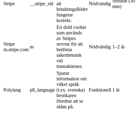
Session (30
Stripe
__stripe_sid
att
Nödvändig
min)
betalningsflödet
fungerar
korrekt.
En dold cookie
som används
av Stripes
Stripe
servrar för att
m
Nödvändig
1–2 år
m.stripe.com
bedöma
säkerhetsrisk
vid
transaktioner.
Sparar
information om
vilket språk
Polylang
pll_language
(t.ex. svenska)
Funktionell
1 år
besökaren
föredrar att se
sidan på.