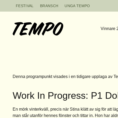
Hoppa till innehåll
FESTIVAL
BRANSCH
UNGA TEMPO
Vinnare 
Denna programpunkt visades i en tidigare upplaga av T
Work In Progress: P1 Do
En mörk vinterkväll, precis när Stina klätt av sig för att l
man står utanför hennes fönster och tittar in. Hon har aldr