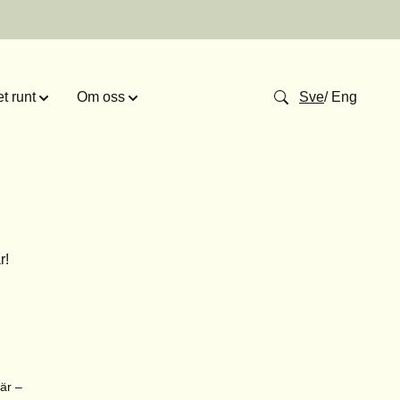
t runt
Om oss
Sve
/
Eng
r
!
är –