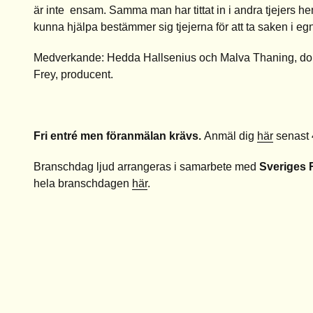
är inte ensam. Samma man har tittat in i andra tjejers he
kunna hjälpa bestämmer sig tjejerna för att ta saken i eg
Medve
rkande: Hedda Hallsenius och Malva Thaning, 
Frey, producent.
Fri entré men föranmälan krävs.
Anmäl dig
här
senast 
Branschdag ljud arrangeras i samarbete med
Sveriges 
hela branschdagen
här
.