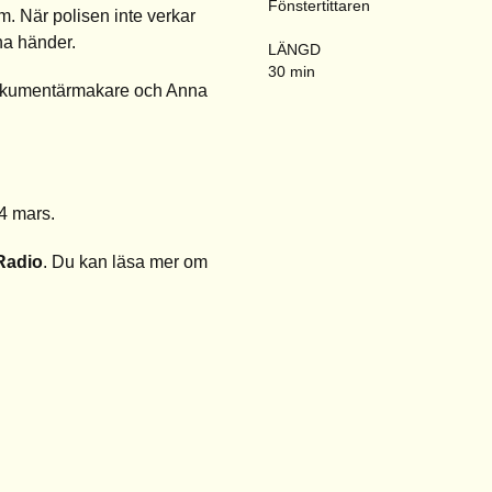
Fönstertittaren
m. När polisen inte verkar
na händer.
LÄNGD
30 min
dokumentärmakare och Anna
4 mars.
Radio
. Du kan läsa mer om