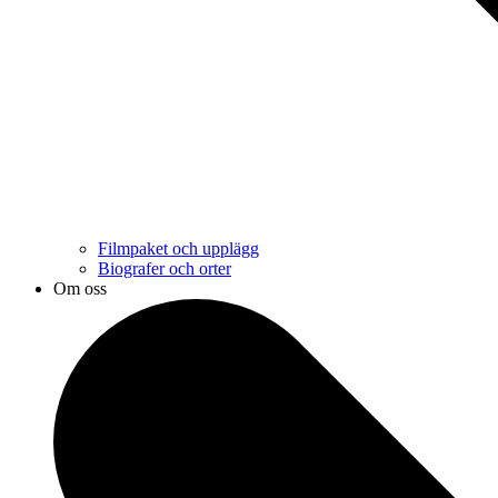
Filmpaket och upplägg
Biografer och orter
Om oss