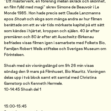
”Ett mästerverk, en förening mellan skräck och skönhet,
en film fylld med magi” skrev Simone de Beauvoir i Le
Monde 1985. Hon hade precis sett Claude Lanzmanns
epos
Shoah
och slogs som många andra av hur filmen
berättade om ett av vår tids mörkaste kapitel på ett sätt
som kändes i hjärtat, kroppen och själen. 40 år efter
premiären och 80 år efter att Auschwitz-Birkenau
befriades visas filmen igen i samarbete med Folkets Bio,
Familjen Robert Weils stiftelse och Sveriges Museum om
Förintelsen.
Shoah med sin visningslängd om 9h 26 min visas
söndag den 9 mars på Filmhuset, Bio Mauritz. Visningen
delas upp i två block samt ett samtal med Christina
Gamstorp och Kenneth Hermele.
10-14:45 Shoah del 1
15:00-15:45