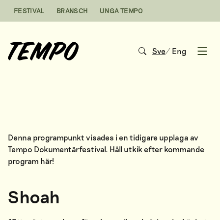
Hoppa till innehåll
FESTIVAL
BRANSCH
UNGA TEMPO
Sve
/
Eng
Open
Denna programpunkt visades i en tidigare upplaga av
Tempo Dokumentärfestival. Håll utkik efter kommande
program
här
!
Shoah