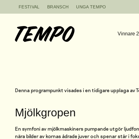
Hoppa till innehåll
FESTIVAL
BRANSCH
UNGA TEMPO
Vinnare 
Denna programpunkt visades i en tidigare upplaga av
Mjölkgropen
En symfoni av mjölkmaskiners pumpande utgör ljudfonde
nära bilder av kornas ådrade juver och spenar står i 