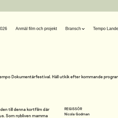
2026
Anmäl film och projekt
Bransch
Tempo Landet
 Tempo Dokumentärfestival. Håll utkik efter kommande progr
REGISSÖR
n till denna kortfilm där
Nicola Godman
fokus. Som nybliven mamma