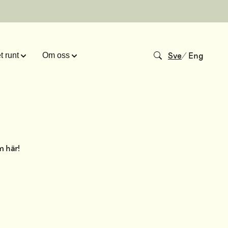
Sve
/
Eng
 runt
Om oss
am
här
!