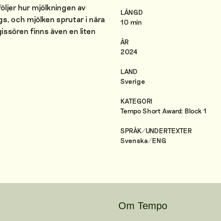
öljer hur mjölkningen av
LÄNGD
gs, och mjölken sprutar i nära
10 min
issören finns även en liten
ÅR
2024
LAND
Sverige
KATEGORI
Tempo Short Award: Block 1
SPRÅK/UNDERTEXTER
Svenska/ENG
Om Tempo