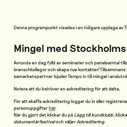
Denna programpunkt visades i en tidigare upplaga av
Mingel med Stockholms 
Avrunda en dag fylld av seminarier och panelsamtal t
branschkollegor och skapa nya kontakter! Tillsammans
samarbetspartner bjuder Tempo in till mingel i anslutn
Notera att du behöver en ackreditering för att delta.
För att skaffa ackreditering loggar du in eller registrer
personuppgifter
här
.
När du gjort det klickar du på
Lägg till kundklubb
, klick
dokumentärfestival
och väljer
Ackreditering
.