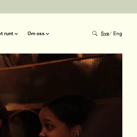
t runt
Om oss
Sve
/
Eng