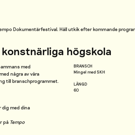
 Tempo Dokumentärfestival. Håll utkik efter kommande progr
konstnärliga högskola
BRANSCH
illsammans med
Mingel med SKH
 med några av våra
ing till branschprogrammet.
LÄNGD
60
ar dig med dina
ar på
Tempo