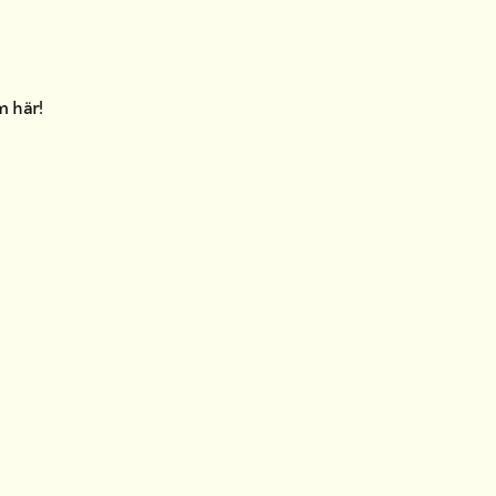
am
här
!