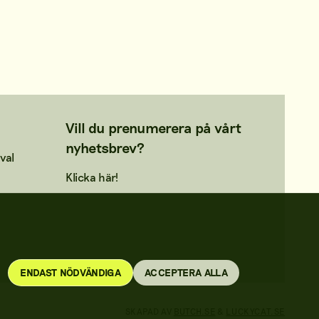
Vill du prenumerera på vårt
nyhetsbrev?
val
Klicka här!
ENDAST NÖDVÄNDIGA
ACCEPTERA ALLA
SKAPAD AV
BUTCH.SE
&
LUCKYCAT.SE