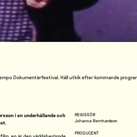
 Tempo Dokumentärfestival. Håll utkik efter kommande progr
REGISSÖR
ersson i en underhållande och
Johanna Bernhardson
st.
PRODUCENT
film, en är den
världsberömde