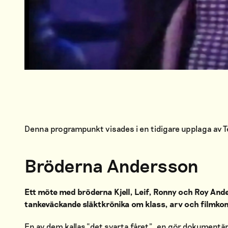
Denna programpunkt visades i en tidigare upplaga av
Bröderna Andersson
Ett möte med bröderna Kjell, Leif, Ronny och Roy And
tankeväckande släktkrönika om klass, arv och filmkon
En av dem kallas “det svarta fåret”, en gör dokumentär