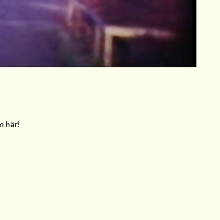
am
här
!