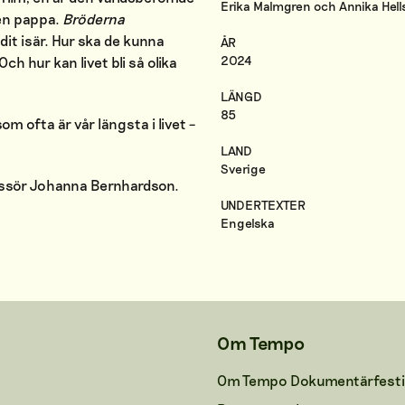
Erika Malmgren och Annika Hel
en pappa.
Bröderna
it isär.
Hur ska de kunna
ÅR
2024
Och hur kan livet bli så olika
LÄNGD
85
 ofta är vår längsta i livet –
LAND
Sverige
issör
Johanna Bernhardson.
UNDERTEXTER
Engelska
Om Tempo
Om Tempo Dokumentärfesti