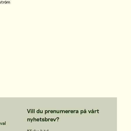
lström
Vill du prenumerera på vårt
nyhetsbrev?
val