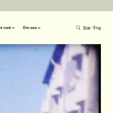
t runt
Om oss
Sve
/
Eng