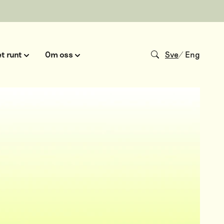
t runt
Om oss
Sve
/
Eng