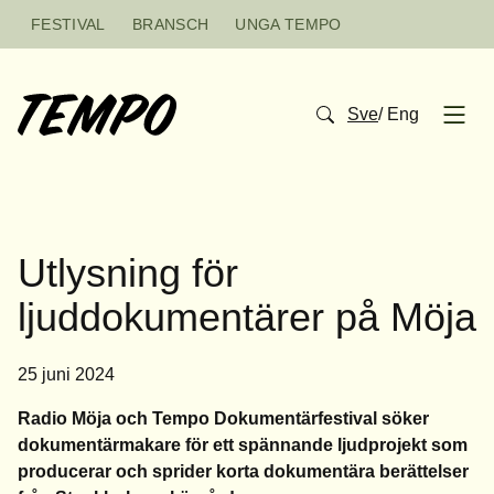
Hoppa till innehåll
FESTIVAL
BRANSCH
UNGA TEMPO
Sve
/
Eng
Open
Utlysning för
ljuddokumentärer på Möja
25 juni 2024
Radio Möja och Tempo Dokumentärfestival söker
dokumentärmakare för ett spännande ljudprojekt som
producerar och sprider korta dokumentära berättelser