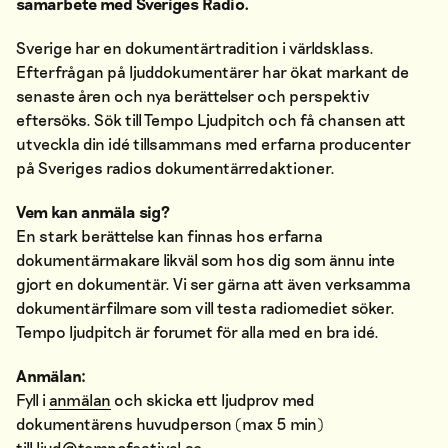
samarbete med Sveriges Radio.
Sverige har en dokumentärtradition i världsklass.
Efterfrågan på ljuddokumentärer har ökat markant de
senaste åren och nya berättelser och perspektiv
eftersöks. Sök till Tempo Ljudpitch och få chansen att
utveckla din idé tillsammans med erfarna producenter
på Sveriges radios dokumentärredaktioner.
Vem kan anmäla sig?
En stark berättelse kan finnas hos erfarna
dokumentärmakare likväl som hos dig som ännu inte
gjort en dokumentär. Vi ser gärna att även verksamma
dokumentärfilmare som vill testa radiomediet söker.
Tempo ljudpitch är forumet för alla med en bra idé.
Anmälan:
Fyll i
anmälan
och skicka ett ljudprov med
dokumentärens huvudperson (max 5 min)
till
ljud@tempofestival.se