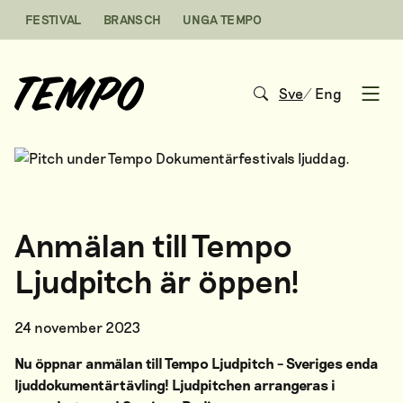
Hoppa till innehåll
FESTIVAL
BRANSCH
UNGA TEMPO
Sve
/
Eng
Open
Anmälan till Tempo
Ljudpitch är öppen!
24 november 2023
Nu öppnar anmälan till Tempo Ljudpitch – Sveriges enda
ljuddokumentärtävling! Ljudpitchen arrangeras i