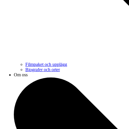
Filmpaket och upplägg
Biografer och orter
Om oss