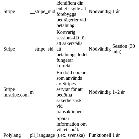
identifiera din
enhet i syfte att
Stripe
__stripe_mid
Nödvändig
1 år
förebygga
bedrägerier vid
betalning.
Kortvarig
sessions-ID för
att säkerställa
Session (30
Stripe
__stripe_sid
att
Nödvändig
min)
betalningsflödet
fungerar
korrekt.
En dold cookie
som används
av Stripes
Stripe
servrar för att
m
Nödvändig
1–2 år
m.stripe.com
bedöma
säkerhetsrisk
vid
transaktioner.
Sparar
information om
vilket språk
Polylang
pll_language
(t.ex. svenska)
Funktionell
1 år