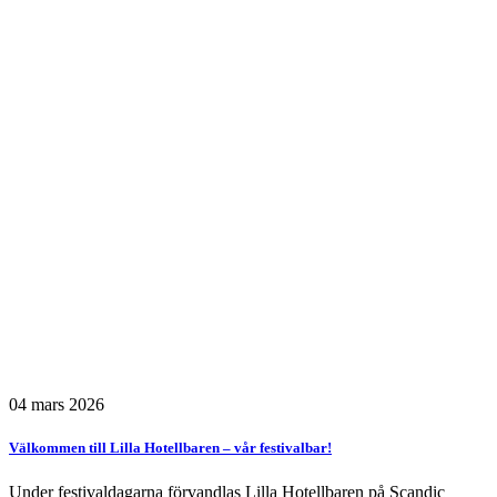
04 mars 2026
Välkommen till Lilla Hotellbaren – vår festivalbar!
Under festivaldagarna förvandlas Lilla Hotellbaren på Scandic