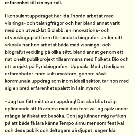
erfarenhet till sin nya roll.
I konsulentuppdraget har Ida Thorén arbetat med
visnings- och talangfrågor och har bland annat varit
med och utvecklat Biolabb, en innovations- och
utvecklingsplattform för landets biografer. Under sitt
yrkesliv har hon arbetat både med visnings- och
biografutveckling på olika sätt, bland annat genom ett
nationellt publikprojekt tillsammans med Folkets Bio och
ett projekt på Fyrisbiografen i Uppsala. Med ytterligare
erfarenheter inom kultursektorn, genom såväl
kommunala uppdrag som inom ideell sektor, tar hon med
sig en bred erfarenhetspalett in i sin nya roll.
– Jag har fått mitt drömuppdrag! Det ska bli otroligt
spännande att få arbeta med den festival jag själv under
många år älskat att besöka. Och jag känner mig nyfiken
på att både få lära känna Tempo ännu mer som festival
och dess publik och deltagare på djupet, säger Ida