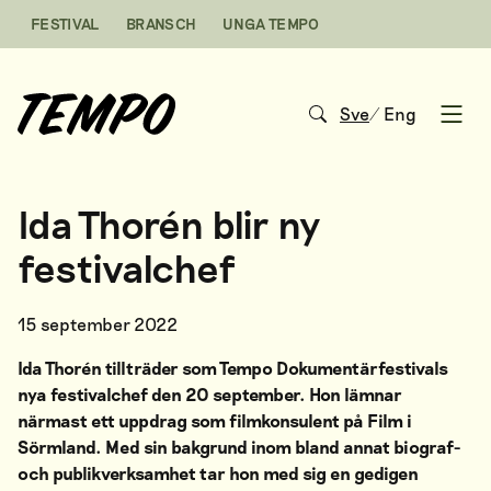
Hoppa till innehåll
FESTIVAL
BRANSCH
UNGA TEMPO
Sve
/
Eng
Open
Ida Thorén blir ny
festivalchef
15 september 2022
Ida Thorén tillträder som Tempo Dokumentärfestivals
nya festivalchef den 20 september. Hon lämnar
närmast ett uppdrag som filmkonsulent på Film i
Sörmland. Med sin bakgrund inom bland annat biograf-
och publikverksamhet tar hon med sig en gedigen