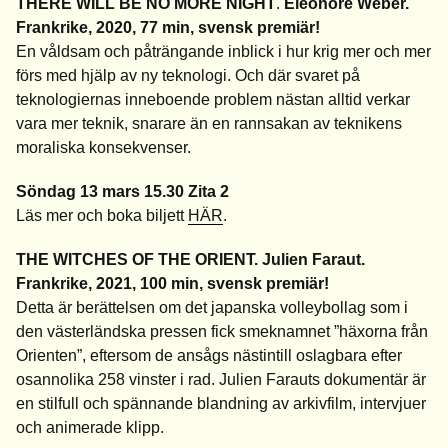
THERE WILL BE NO MORE NIGHT
.
Éléonore Weber.
Frankrike, 2020, 77 min, svensk premiär!
En våldsam och påträngande inblick i hur krig mer och mer
förs med hjälp av ny teknologi. Och där svaret på
teknologiernas inneboende problem nästan alltid verkar
vara mer teknik, snarare än en rannsakan av teknikens
moraliska konsekvenser.
Söndag 13 mars 15.30 Zita 2
Läs mer och boka biljett
HÄR
.
THE WITCHES OF THE ORIENT. Julien Faraut.
Frankrike, 2021, 100 min, svensk premiär!
Detta är berättelsen om det japanska volleybollag som i
den västerländska pressen fick smeknamnet ”häxorna från
Orienten”, eftersom de ansågs nästintill oslagbara efter
osannolika 258 vinster i rad. Julien Farauts dokumentär är
en stilfull och spännande blandning av arkivfilm, intervjuer
och animerade klipp.