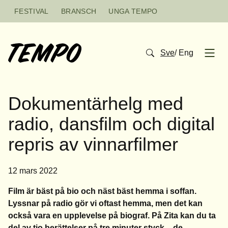
Hoppa till innehåll
FESTIVAL
BRANSCH
UNGA TEMPO
Sve
/
Eng
Open
Dokumentärhelg med
radio, dansfilm och digital
repris av vinnarfilmer
12 mars 2022
Film är bäst på bio och näst bäst hemma i soffan.
Lyssnar på radio gör vi oftast hemma, men det kan
också vara en upplevelse på biograf. På Zita kan du ta
del av tio berättelser på tre minuter styck – de