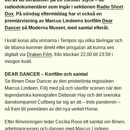
radiodokumentärer som ingår i sektionen
Radio Short
Dox
. På söndag eftermiddag har vi också en
premiärvisning av Marcus Lindeens kortfilm
Dear
Dancer
på Moderna Museet, med samtal efteråt.
I kväll koras alla vinnarna i Tempos sju olika tävlingar och
de titlarna kommer direkt efter prisgalan att kunna ses
digitalt via
Draken Film
, från klockan 22.00 till 23.59 i
morgon kväll.
DEAR DANCER – Kortfilm och samtal
Se filmen Dear Dancer av den prisbelönta regissören
Marcus Lindeen. Följ med på och utanför scenen när den
legendariska koreografen Deborah Hay och det svenska
danskompaniet Cullberg tar sig an att – trots pandemin –
nå fram till premiären av det nya verket Horse.
Efter filmvisningen leder Cecilia Roos ett samtal om filmen,
arbetsprocessen och dansen med Marcus Lindeen,