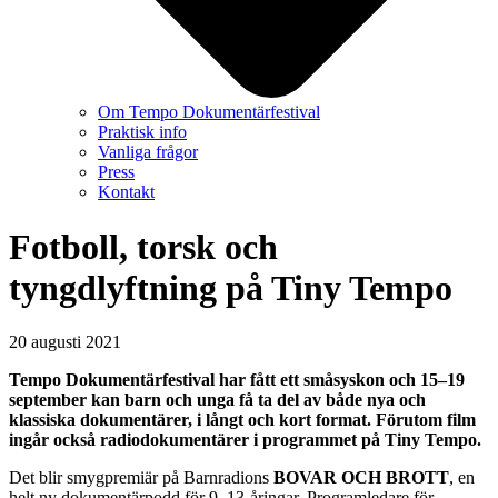
Om Tempo Dokumentärfestival
Praktisk info
Vanliga frågor
Press
Kontakt
Fotboll, torsk och
tyngdlyftning på Tiny Tempo
20 augusti 2021
Tempo Dokumentärfestival har fått ett småsyskon och 15–19
september kan barn och unga få ta del av både nya och
klassiska dokumentärer, i långt och kort format. Förutom film
ingår också
radiodokumentärer i programmet på Tiny Tempo.
Det blir smygpremiär på Barnradions
BOVAR OCH BROTT
, en
helt ny dokumentärpodd för 9–13-åringar. Programledare för