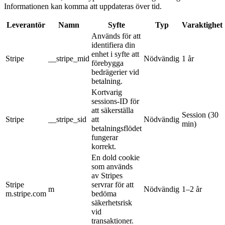
Informationen kan komma att uppdateras över tid.
Leverantör
Namn
Syfte
Typ
Varaktighet
Används för att
identifiera din
enhet i syfte att
Stripe
__stripe_mid
Nödvändig
1 år
förebygga
bedrägerier vid
betalning.
Kortvarig
sessions-ID för
att säkerställa
Session (30
Stripe
__stripe_sid
att
Nödvändig
min)
betalningsflödet
fungerar
korrekt.
En dold cookie
som används
av Stripes
Stripe
servrar för att
m
Nödvändig
1–2 år
m.stripe.com
bedöma
säkerhetsrisk
vid
transaktioner.