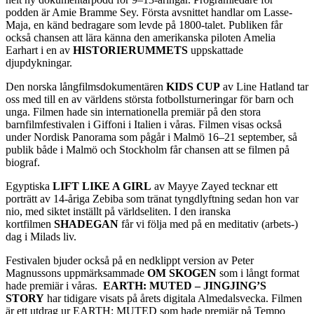
podden är Amie Bramme Sey. Första avsnittet handlar om Lasse-
Maja, en känd bedragare som levde på 1800-talet. Publiken får
också chansen att lära känna den amerikanska piloten Amelia
Earhart i en av
HISTORIERUMMETS
uppskattade
djupdykningar.
Den norska långfilmsdokumentären
KIDS CUP
av Line Hatland tar
oss med till en av världens största fotbollsturneringar för barn och
unga. Filmen hade sin internationella premiär på den stora
barnfilmfestivalen i Giffoni i Italien i våras. Filmen visas också
under Nordisk Panorama som pågår i Malmö 16–21 september, så
publik både i Malmö och Stockholm får chansen att se filmen på
biograf.
Egyptiska
LIFT LIKE A GIRL
av Mayye Zayed tecknar ett
porträtt av 14-åriga Zebiba som tränat tyngdlyftning sedan hon var
nio, med siktet inställt på världseliten. I den iranska
kortfilmen
SHADEGAN
får vi följa med på en meditativ (arbets-)
dag i Milads liv.
Festivalen bjuder också på en nedklippt version av Peter
Magnussons uppmärksammade
OM SKOGEN
som i långt format
hade premiär i våras.
EARTH: MUTED – JINGJING’S
STORY
har tidigare visats på årets digitala Almedalsvecka. Filmen
är ett utdrag ur EARTH: MUTED som hade premiär på Tempo