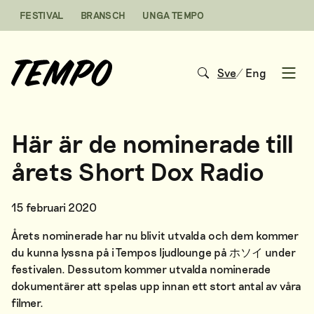
Hoppa till innehåll
FESTIVAL
BRANSCH
UNGA TEMPO
Sve
/
Eng
Open
Här är de nominerade till
årets Short Dox Radio
15 februari 2020
Årets nominerade har nu blivit utvalda och dem kommer
du kunna lyssna på i Tempos ljudlounge på ホソイ under
festivalen. Dessutom kommer utvalda nominerade
dokumentärer att spelas upp innan ett stort antal av våra
filmer.