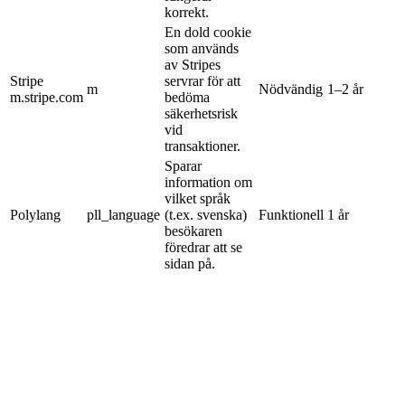
korrekt.
En dold cookie
som används
av Stripes
Stripe
servrar för att
m
Nödvändig
1–2 år
m.stripe.com
bedöma
säkerhetsrisk
vid
transaktioner.
Sparar
information om
vilket språk
Polylang
pll_language
(t.ex. svenska)
Funktionell
1 år
besökaren
föredrar att se
sidan på.