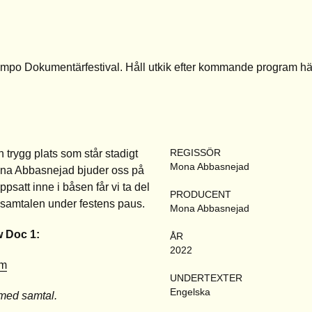
empo Dokumentärfestival. Håll utkik efter kommande program
hä
REGISSÖR
trygg plats som står stadigt
Mona Abbasnejad
 Mona Abbasnejad bjuder oss på
satt inne i båsen får vi ta del
PRODUCENT
ig i samtalen under festens paus.
Mona Abbasnejad
w Doc 1:
ÅR
2022
am
UNDERTEXTER
Engelska
 med samtal.