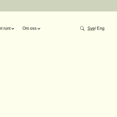
t runt
Om oss
Sve
/
Eng