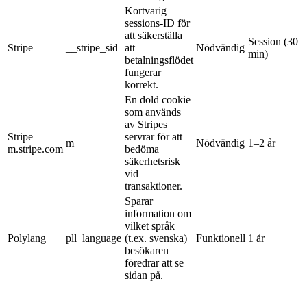
Kortvarig
sessions-ID för
att säkerställa
Session (30
Stripe
__stripe_sid
att
Nödvändig
min)
betalningsflödet
fungerar
korrekt.
En dold cookie
som används
av Stripes
Stripe
servrar för att
m
Nödvändig
1–2 år
m.stripe.com
bedöma
säkerhetsrisk
vid
transaktioner.
Sparar
information om
vilket språk
Polylang
pll_language
(t.ex. svenska)
Funktionell
1 år
besökaren
föredrar att se
sidan på.