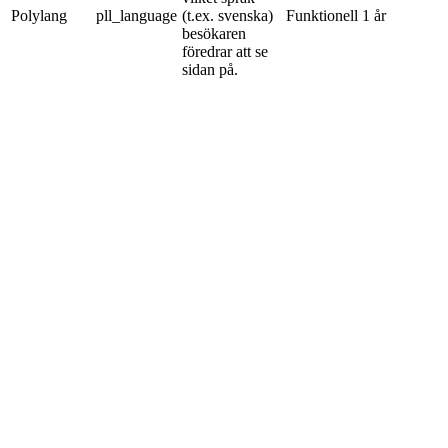
Polylang
pll_language
(t.ex. svenska)
Funktionell
1 år
besökaren
föredrar att se
sidan på.