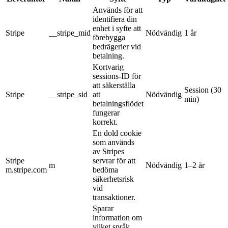
Används för att
identifiera din
enhet i syfte att
Stripe
__stripe_mid
Nödvändig
1 år
förebygga
bedrägerier vid
betalning.
Kortvarig
sessions-ID för
att säkerställa
Session (30
Stripe
__stripe_sid
att
Nödvändig
min)
betalningsflödet
fungerar
korrekt.
En dold cookie
som används
av Stripes
Stripe
servrar för att
m
Nödvändig
1–2 år
m.stripe.com
bedöma
säkerhetsrisk
vid
transaktioner.
Sparar
information om
vilket språk