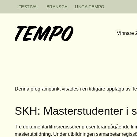
Hoppa till innehåll
FESTIVAL
BRANSCH
UNGA TEMPO
Vinnare 
Denna programpunkt visades i en tidigare upplaga av T
SKH: Masterstudenter i 
Tre dokumentärfilmsregissörer presenterar pågående film
masterutbildning. Under utbildningen samarbetar regiss