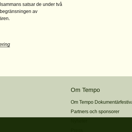
illsammans satsar de under två
n begränsningen av
ären.
ering
Om Tempo
Om Tempo Dokumentärfestiv
Partners och sponsorer
Nyheter
Press