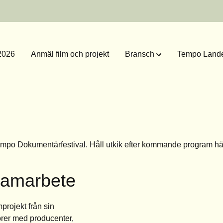
2026
Anmäl film och projekt
Bransch
Tempo Lande
empo Dokumentärfestival. Håll utkik efter kommande program
hä
samarbete
projekt från sin
örer med producenter,