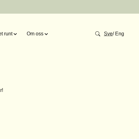
t runt
Om oss
Sve
/
Eng
r
!