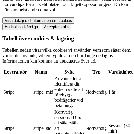
nödvändiga för att webbplatsen och biljettköp ska fungera. Du kan
när som helst ändra dina val.
Visa detaljerad information om cookies
Endast nödvändiga
Acceptera alla
Tabell över cookies & lagring
Tabellen nedan visar vilka cookies vi använder, vem som sätter dem,
varför de används, vilken typ de är och hur länge de lagras.
Informationen kan komma att uppdateras över tid.
Leverantör
Namn
Syfte
Typ
Varaktighet
Används för att
identifiera din
enhet i syfte att
Stripe
__stripe_mid
Nödvändig
1 år
förebygga
bedrägerier vid
betalning.
Kortvarig
sessions-ID för
att säkerställa
Session (30
Stripe
__stripe_sid
att
Nödvändig
min)
betalningsflödet