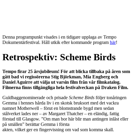
Denna programpunkt visades i en tidigare upplaga av Tempo
Dokumentärfestival. Håll utkik efter kommande program
här
!
Retrospektiv: Scheme Birds
Tempo firar 25 årsjubileum! För att blicka tillbaka på åren som
gått bad vi regissörerna Stig Björkman, Mia Engberg och
Daniel Aguirre att välja ut varsin film från vår filmkatalog.
Filmerna finns tillgängliga hela festivalveckan på Draken Film.
Guldbaggenominerade och prisade
Scheme Birds
följer tonåringen
Gemma i hennes hårda liv i en skotsk bruksort med det vackra
namnet Motherwell – förut en blomstrande bygd men sedan
stålverket lades ner – av Margaret Thatcher – en eländig, fattig
förstad till Glasgow. ”Om man bor här blir man antingen inlåst eller
på smällen” berättar Gemma i första
akten, vilket ger en fingervisning om vad som komma skall.