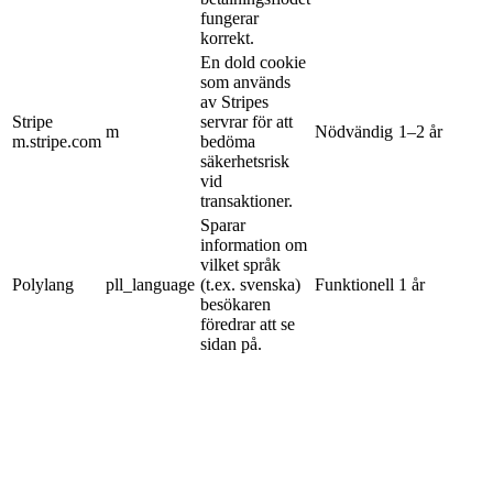
fungerar
korrekt.
En dold cookie
som används
av Stripes
Stripe
servrar för att
m
Nödvändig
1–2 år
m.stripe.com
bedöma
säkerhetsrisk
vid
transaktioner.
Sparar
information om
vilket språk
Polylang
pll_language
(t.ex. svenska)
Funktionell
1 år
besökaren
föredrar att se
sidan på.