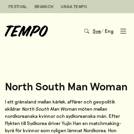
Hoppa till innehåll
FESTIVAL
BRANSCH
UNGA TEMPO
Sve
/
Eng
Open
North South Man Woman
I ett gränsland mellan kärlek, affärer och geopolitik
skildrar
North South Man Woman
möten mellan
nordkoreanska kvinnor och sydkoreanska män. Efter
flykten till Sydkorea driver Yujin Han en matchmaking-
byrå för kvinnor som nyligen lämnat Nordkorea. Hon