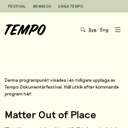
Hoppa till innehåll
FESTIVAL
BRANSCH
UNGA TEMPO
Sve
/
Eng
Open
Denna programpunkt visades i en tidigare upplaga av
Tempo Dokumentärfestival. Håll utkik efter kommande
program
här
!
Matter Out of Place