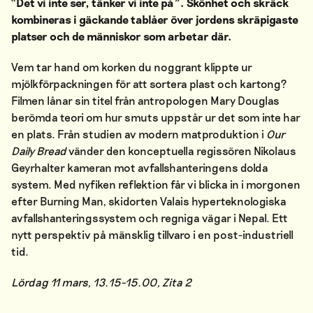
“Det vi inte ser, tänker vi inte på”. Skönhet och skräck
kombineras i gäckande tablåer över jordens skräpigaste
platser och de människor som arbetar där.
Vem tar hand om korken du noggrant klippte ur
mjölkförpackningen för att sortera plast och kartong?
Filmen lånar sin titel från antropologen Mary Douglas
berömda teori om hur smuts uppstår ur det som inte har
en plats. Från studien av modern matproduktion i
Our
Daily Bread
vänder den konceptuella regissören Nikolaus
Geyrhalter kameran mot avfallshanteringens dolda
system. Med nyfiken reflektion får vi blicka in i morgonen
efter Burning Man, skidorten Valais hyperteknologiska
avfallshanteringssystem och regniga vägar i Nepal. Ett
nytt perspektiv på mänsklig tillvaro i en post-industriell
tid.
Lördag 11 mars, 13.15-15.00, Zita 2