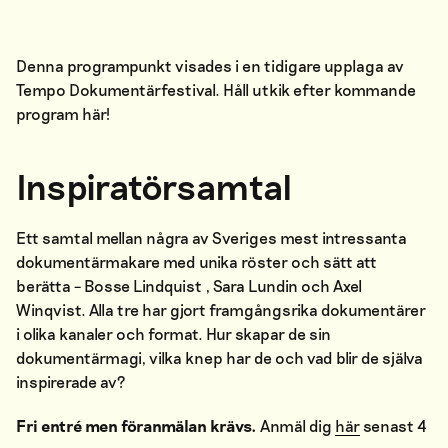
Denna programpunkt visades i en tidigare upplaga av
Tempo Dokumentärfestival. Håll utkik efter kommande
program
här
!
Inspiratörsamtal
Ett samtal mellan några av Sveriges mest intressanta
dokumentärmakare med unika röster och sätt att
berätta – Bosse
Lind
quis
t
, Sara Lundin och Axel
Winqvist. Alla tre har gjort framgångsrika dokumentärer
i olika kanaler och format. Hur skapar de sin
dokumentärmagi, vilka knep har de och vad blir de själva
inspirerade av?
Fri entré men föranmälan krävs.
Anmäl dig
här
senast 4