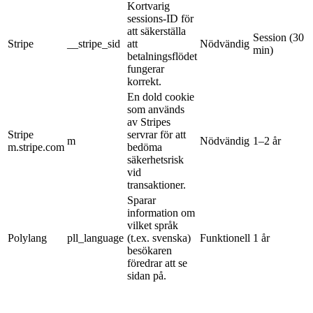
Kortvarig
sessions-ID för
att säkerställa
Session (30
Stripe
__stripe_sid
att
Nödvändig
min)
betalningsflödet
fungerar
korrekt.
En dold cookie
som används
av Stripes
Stripe
servrar för att
m
Nödvändig
1–2 år
m.stripe.com
bedöma
säkerhetsrisk
vid
transaktioner.
Sparar
information om
vilket språk
Polylang
pll_language
(t.ex. svenska)
Funktionell
1 år
besökaren
föredrar att se
sidan på.