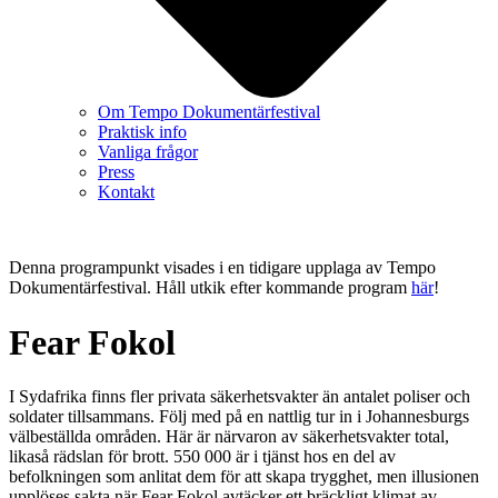
Om Tempo Dokumentärfestival
Praktisk info
Vanliga frågor
Press
Kontakt
Denna programpunkt visades i en tidigare upplaga av Tempo
Dokumentärfestival. Håll utkik efter kommande program
här
!
Fear Fokol
I Sydafrika finns fler privata säkerhetsvakter än antalet poliser och
soldater tillsammans. Följ med på en nattlig tur in i Johannesburgs
välbeställda områden. Här är närvaron av säkerhetsvakter total,
likaså rädslan för brott. 550 000 är i tjänst hos en del av
befolkningen som anlitat dem för att skapa trygghet, men illusionen
upplöses sakta när Fear Fokol avtäcker ett bräckligt klimat av