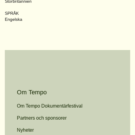
Storbritannien
SPRÅK
Engelska
Om Tempo
Om Tempo Dokumentärfestival
Partners och sponsorer
Nyheter