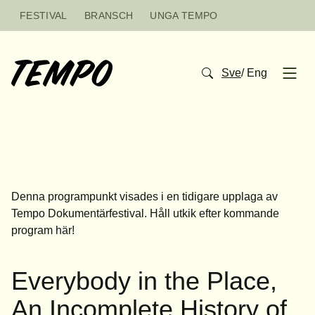
Hoppa till innehåll
FESTIVAL
BRANSCH
UNGA TEMPO
Sve
/
Eng
Open
Denna programpunkt visades i en tidigare upplaga av
Tempo Dokumentärfestival. Håll utkik efter kommande
program
här
!
Everybody in the Place,
An Incomplete History of