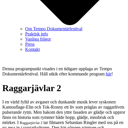
Om Tempo Dokumentärfestival
Praktisk info
Vanliga frågor
Press
Kontakt
Denna programpunkt visades i en tidigare upplaga av Tempo
Dokumentärfestival. Håll utkik efter kommande program
här
!
Raggarjävlar 2
I en värld fylld av avgaser och dunkande musik lever syskonen
Kamouflage-Elin och Tok-Ronny ett liv som präglas av raggarlivets
pulserande rytm. Men bakom den yttre fasaden av glädje och uppror
finns en historia som rymmer både hopp, glädje, missbruk och
mörker. I
tar filmaren Sebastian Ringler med oss på en
Raggarjävlar 2
ny resa in i raggarkulturen. Den här gången närmare och