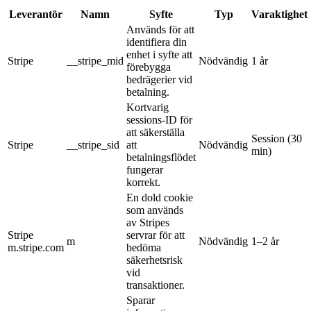
Leverantör
Namn
Syfte
Typ
Varaktighet
Används för att
identifiera din
enhet i syfte att
Stripe
__stripe_mid
Nödvändig
1 år
förebygga
bedrägerier vid
betalning.
Kortvarig
sessions-ID för
att säkerställa
Session (30
Stripe
__stripe_sid
att
Nödvändig
min)
betalningsflödet
fungerar
korrekt.
En dold cookie
som används
av Stripes
Stripe
servrar för att
m
Nödvändig
1–2 år
m.stripe.com
bedöma
säkerhetsrisk
vid
transaktioner.
Sparar