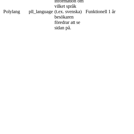
information om
vilket språk
Polylang
pll_language
(t.ex. svenska)
Funktionell
1 år
besökaren
föredrar att se
sidan på.