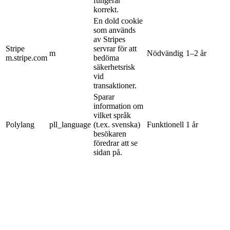
fungerar
korrekt.
En dold cookie
som används
av Stripes
Stripe
servrar för att
m
Nödvändig
1–2 år
m.stripe.com
bedöma
säkerhetsrisk
vid
transaktioner.
Sparar
information om
vilket språk
Polylang
pll_language
(t.ex. svenska)
Funktionell
1 år
besökaren
föredrar att se
sidan på.