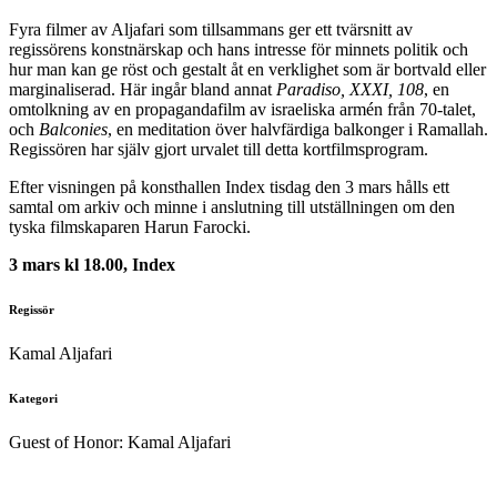
Fyra filmer av Aljafari som tillsammans ger ett tvärsnitt av
regissörens konstnärskap och hans intresse för minnets politik och
hur man kan ge röst och gestalt åt en verklighet
som är bortvald eller
marginaliserad. Här ingår bland annat
Paradiso, XXXI, 108
, en
omtolkning av en propagandafilm av israeliska armén från 70-talet,
och
Balconies
, en meditation över halvfärdiga balkonger i Ramallah.
Regissören har själv gjort urvalet till detta kortfilmsprogram.
Efter visningen på konsthallen Index tisdag den 3 mars hålls ett
samtal om arkiv och minne i anslutning till utställningen om den
tyska filmskaparen Harun Farocki.
3 mars kl 18.00, Index
Regissör
Kamal Aljafari
Kategori
Guest of Honor: Kamal Aljafari