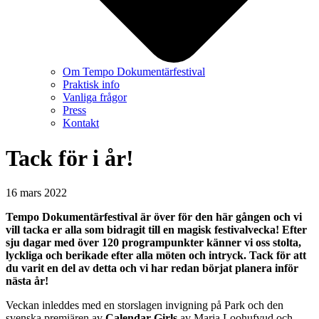
Om Tempo Dokumentärfestival
Praktisk info
Vanliga frågor
Press
Kontakt
Tack för i år!
16 mars 2022
Tempo Dokumentärfestival är över för den här gången och vi
vill tacka er alla som bidragit till en magisk festivalvecka! Efter
sju dagar med över 120 programpunkter känner vi oss stolta,
lyckliga och berikade efter alla möten och intryck. Tack för att
du varit en del av detta och vi har redan börjat planera inför
nästa år!
Veckan inleddes med en storslagen invigning på Park och den
svenska premiären av
Calendar Girls
av Maria Loohufvud och