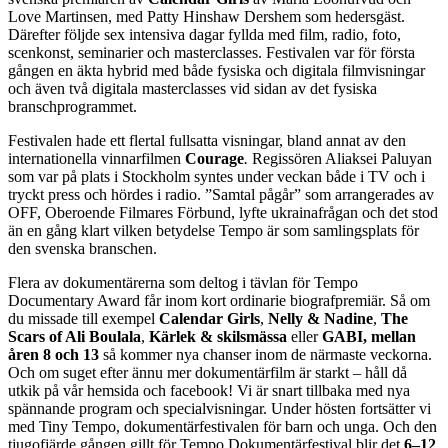
Love Martinsen, med Patty Hinshaw Dershem som hedersgäst.
Därefter följde sex intensiva dagar fyllda med film, radio, foto,
scenkonst, seminarier och masterclasses. Festivalen var för första
gången en äkta hybrid med både fysiska och digitala filmvisningar
och även två digitala masterclasses vid sidan av det fysiska
branschprogrammet.
Festivalen hade ett flertal fullsatta visningar, bland annat av den
internationella vinnarfilmen
Courage
.
Regissören Aliaksei Paluyan
som var på plats i Stockholm syntes under veckan både i TV och i
tryckt press och hördes i radio. ”Samtal pågår” som arrangerades av
OFF, Oberoende Filmares Förbund, lyfte ukrainafrågan och det stod
än en gång klart vilken betydelse Tempo är som samlingsplats för
den svenska branschen.
Flera av dokumentärerna som deltog i tävlan för Tempo
Documentary Award får inom kort ordinarie biografpremiär. Så om
du missade till exempel
Calendar Girls
,
Nelly & Nadine
,
The
Scars of Ali Boulala
,
Kärlek & skilsmässa
eller
GABI, mellan
åren 8 och 13
så kommer nya chanser inom de närmaste veckorna.
Och om suget efter ännu mer dokumentärfilm är starkt – håll då
utkik på vår hemsida och facebook! Vi är snart tillbaka med nya
spännande program och specialvisningar. Under hösten fortsätter vi
med Tiny Tempo, dokumentärfestivalen för barn och unga. Och den
tjugofjärde gången gillt för Tempo Dokumentärfestival blir det
6–12