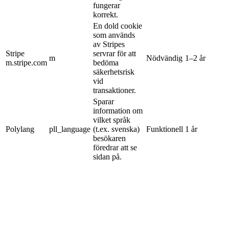
fungerar
korrekt.
En dold cookie
som används
av Stripes
Stripe
servrar för att
m
Nödvändig
1–2 år
m.stripe.com
bedöma
säkerhetsrisk
vid
transaktioner.
Sparar
information om
vilket språk
Polylang
pll_language
(t.ex. svenska)
Funktionell
1 år
besökaren
föredrar att se
sidan på.