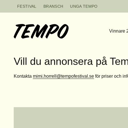
Hoppa till innehåll
FESTIVAL
BRANSCH
UNGA TEMPO
Vinnare 
Vill du annonsera på Te
Kontakta
mimi.horrell@tempofestival.se
för priser och in