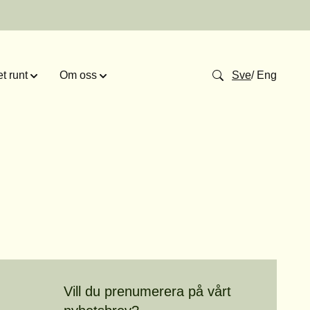
t runt
Om oss
Sve
/
Eng
Vill du prenumerera på vårt