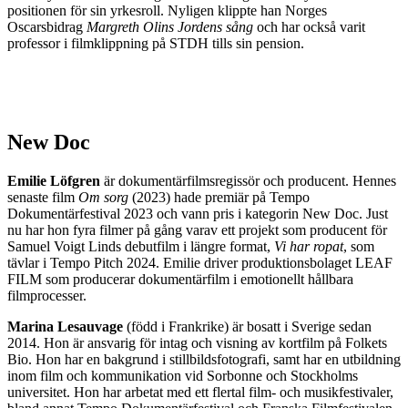
positionen för sin yrkesroll. Nyligen klippte han Norges
Oscarsbidrag
Margreth Olins Jordens sång
och har också varit
professor i filmklippning på STDH tills sin pension.
New Doc
Emilie Löfgren
är dokumentärfilmsregissör och producent. Hennes
senaste film
Om sorg
(2023) hade premiär på Tempo
Dokumentärfestival 2023 och vann pris i kategorin New Doc. Just
nu har hon fyra filmer på gång varav ett projekt som producent för
Samuel Voigt Linds debutfilm i längre format,
Vi har ropat
, som
tävlar i Tempo Pitch 2024. Emilie driver produktionsbolaget LEAF
FILM som producerar dokumentärfilm i emotionellt hållbara
filmprocesser.
Marina Lesauvage
(född i Frankrike) är bosatt i Sverige sedan
2014. Hon är ansvarig för intag och visning av kortfilm på Folkets
Bio. Hon har en bakgrund i stillbildsfotografi, samt har en utbildning
inom film och kommunikation vid Sorbonne och Stockholms
universitet. Hon har arbetat med ett flertal film- och musikfestivaler,