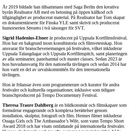
År 2019 bildade han tillsammans med Saga Berlin den kreativa
byrån Realisator AB med en betoning på öppen källkod och
tillgänglighet av producerat material. På Realisator har Tom skapat
en dokumentärserie för Finska YLE samt skrivit och producerat
humorserien
Streams
i två säsonger för SVT.
Sigrid Hadenius-Ebner
är producent på Uppsala Kortfilmsfestival.
Hon har en bakgrund inom konsthistoria och filmvetenskap. Hon
ansvarar för branschevenemangen på festivalen, vilket inkluderar
Uppsala Talangdagar och Uppsala Kortfilmspitch, samt planeringen
av alla seminarier, panelsamtal och master classes. Sedan 2023 är
hon huvudansvarig för den nationella tävlingen och sedan 2014 har
hon varit en del av urvalskommittén för den internationella
tävlingen.
Hon är frilansar även som programmerare och kurator för andra
festivaler och kulturella organisationer, inklusive som tidigare
branschproducent på Tempo Documentary Festival.
Theresa Traore Dahlberg
är en bildkonstnär och filmskapare som
formulerar engagerande och komplexa berättelser genom
installation, skulptur, fotografi och film. Hennes filmer inkluderar
Ouaga Girls och The Ambassador’s Wife, som vann Tempo Short
Award 2018 och har visats omfattande på internationella festivaler.