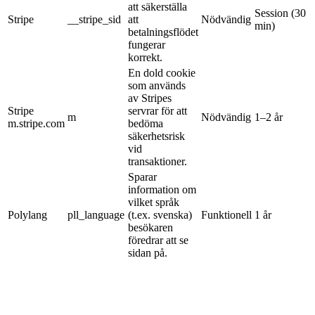
att säkerställa
Session (30
Stripe
__stripe_sid
att
Nödvändig
min)
betalningsflödet
fungerar
korrekt.
En dold cookie
som används
av Stripes
Stripe
servrar för att
m
Nödvändig
1–2 år
m.stripe.com
bedöma
säkerhetsrisk
vid
transaktioner.
Sparar
information om
vilket språk
Polylang
pll_language
(t.ex. svenska)
Funktionell
1 år
besökaren
föredrar att se
sidan på.