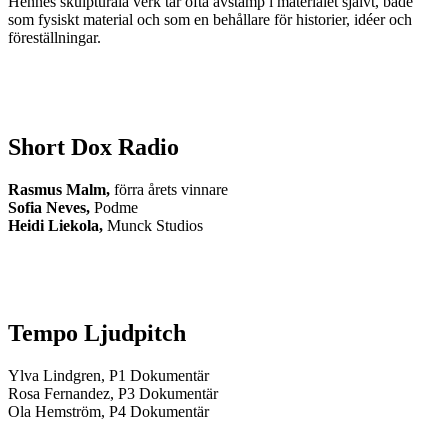
Hennes skulpturala verk tar ofta avstamp i materialet självt, både
som fysiskt material och som en behållare för historier, idéer och
föreställningar.
Short Dox Radio
Rasmus Malm,
förra årets vinnare
Sofia Neves,
Podme
Heidi Liekola,
Munck Studios
Tempo Ljudpitch
Ylva Lindgren, P1 Dokumentär
Rosa Fernandez, P3 Dokumentär
Ola Hemström, P4 Dokumentär