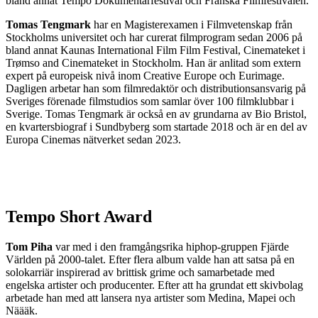
bland annat Tempo Dokumentärfestival och Franska Filmfestivalen.
Tomas Tengmark
har en Magisterexamen i Filmvetenskap från
Stockholms universitet och har curerat filmprogram sedan 2006 på
bland annat Kaunas International Film Film Festival, Cinemateket i
Trømso and Cinemateket in Stockholm. Han är anlitad som extern
expert på europeisk nivå inom Creative Europe och Eurimage.
Dagligen arbetar han som filmredaktör och distributionsansvarig på
Sveriges förenade filmstudios som samlar över 100 filmklubbar i
Sverige. Tomas Tengmark är också en av grundarna av Bio Bristol,
en kvartersbiograf i Sundbyberg som startade 2018 och är en del av
Europa Cinemas nätverket sedan 2023.
Tempo Short Award
Tom Piha
var med i den framgångsrika hiphop-gruppen Fjärde
Världen på 2000-talet. Efter flera album valde han att satsa på en
solokarriär inspirerad av brittisk grime och samarbetade med
engelska artister och producenter. Efter att ha grundat ett skivbolag
arbetade han med att lansera nya artister som Medina, Mapei och
Näääk.