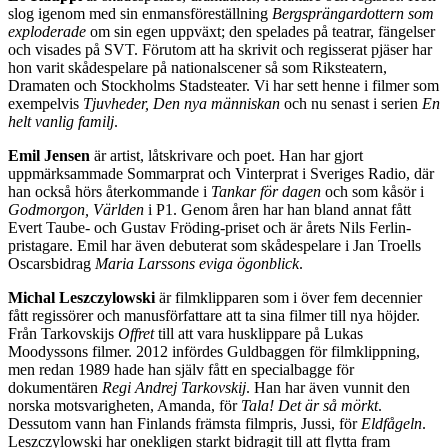
slog igenom med sin enmansföreställning
Bergsprängardottern som
exploderade
om sin egen uppväxt; den spelades på teatrar, fängelser
och visades på SVT. Förutom att ha skrivit och regisserat pjäser har
hon varit skådespelare på nationalscener så som Riksteatern,
Dramaten och Stockholms Stadsteater. Vi har sett henne i filmer som
exempelvis
Tjuvheder,
Den nya människan
och nu senast i serien
En
helt vanlig familj
.
Emil Jensen
är artist, låtskrivare och poet. Han har gjort
uppmärksammade Sommarprat och Vinterprat i Sveriges Radio, där
han också hörs återkommande i
Tankar för dagen
och som kåsör i
Godmorgon, Världen
i P1. Genom åren har han bland annat fått
Evert Taube- och Gustav Fröding-priset och är årets Nils Ferlin-
pristagare. Emil har även debuterat som skådespelare i Jan Troells
Oscarsbidrag
Maria Larssons eviga ögonblick
.
Michal Leszczylowski
är filmklipparen som i över fem decennier
fått regissörer och manusförfattare att ta sina filmer till nya höjder.
Från Tarkovskijs
Offret
till att vara husklippare på Lukas
Moodyssons filmer. 2012 infördes Guldbaggen för filmklippning,
men redan 1989 hade han själv fått en specialbagge för
dokumentären
Regi Andrej Tarkovskij
. Han har även vunnit den
norska motsvarigheten, Amanda, för
Tala! Det är så mörkt
.
Dessutom vann han Finlands främsta filmpris, Jussi, för
Eldfågeln
.
Leszczylowski har onekligen starkt bidragit till att flytta fram