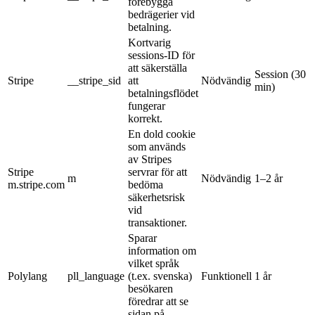
förebygga
bedrägerier vid
betalning.
Kortvarig
sessions-ID för
att säkerställa
Session (30
Stripe
__stripe_sid
att
Nödvändig
min)
betalningsflödet
fungerar
korrekt.
En dold cookie
som används
av Stripes
Stripe
servrar för att
m
Nödvändig
1–2 år
m.stripe.com
bedöma
säkerhetsrisk
vid
transaktioner.
Sparar
information om
vilket språk
Polylang
pll_language
(t.ex. svenska)
Funktionell
1 år
besökaren
föredrar att se
sidan på.