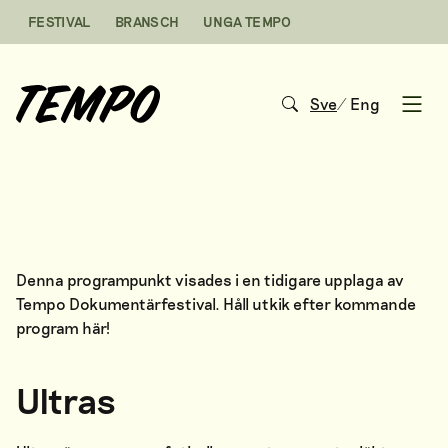
Hoppa till innehåll
FESTIVAL
BRANSCH
UNGA TEMPO
Sve
/
Eng
Open
Denna programpunkt visades i en tidigare upplaga av
Tempo Dokumentärfestival. Håll utkik efter kommande
program
här
!
Ultras