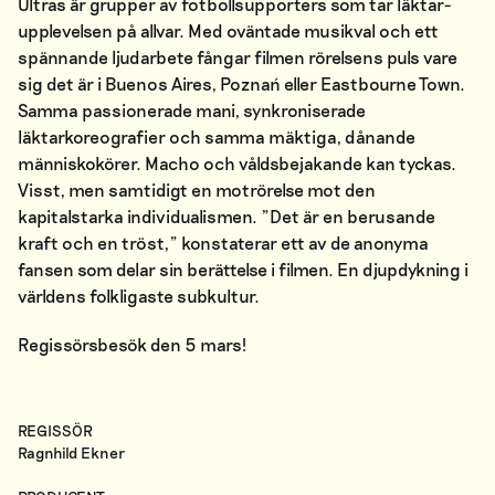
Ultras är grupper av fotbollsupporters som tar läktar­
upplevelsen på allvar. Med oväntade musikval och ett
spännande ljudarbete fångar filmen rörelsens puls vare
sig det är i Buenos Aires, Poznań eller Eastbourne Town.
Samma passionerade mani, synkroniserade
läktarkoreografier och samma mäktiga, dånande
människokörer. Macho och våldsbejakande kan tyckas.
Visst, men samtidigt en motrörelse mot den
kapitalstarka individualismen. ”Det är en berusande
kraft och en tröst,” konstaterar ett av de anonyma
fansen som delar sin berättelse i filmen. En djupdykning i
världens folkligaste subkultur.
Regissörsbesök den 5 mars!
REGISSÖR
Ragnhild Ekner