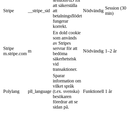
sessions-ID för
att säkerställa
Session (30
Stripe
__stripe_sid
att
Nödvändig
min)
betalningsflödet
fungerar
korrekt.
En dold cookie
som används
av Stripes
Stripe
servrar för att
m
Nödvändig
1–2 år
m.stripe.com
bedöma
säkerhetsrisk
vid
transaktioner.
Sparar
information om
vilket språk
Polylang
pll_language
(t.ex. svenska)
Funktionell
1 år
besökaren
föredrar att se
sidan på.