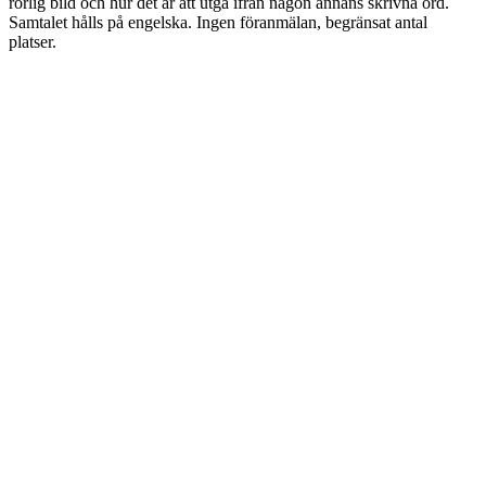
rörlig bild och hur det är att utgå ifrån någon annans skrivna ord.
Samtalet hålls på engelska. Ingen föranmälan, begränsat antal
platser.