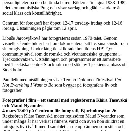
personligheter på den berömda baren. Bilderna är tagna 1983–1985
i det kommunistiska Prag och visar vardag och glädje starkare än
social klass och könstillhörighet.
Centrum för fotografi har öppet: 12-17 torsdag- fredag och 12-16
lördag. Utställningen pågår tom 12 april.
Libuše Jarcovjáková har fotograferat sedan 1970-talet. Genom
visuellt slående bilder har hon dokumenterat sitt liv, sina känslor och
sin omgivning. Under lång tid skildrade hon tidens HBTQ+
community såväl som de romska och vietnamesiska grupperna i
Tjeckoslovakien. Utställningen och programmet är ett samarbete
med Tjeckiska centret Stockholm med stöd av Tjeckiens ambassad i
Stockholm.
Parallellt med utställningen visar Tempo Dokumentärfestival
I’m
Not Everyhing I Want to Be
som bygger på fotografens liv och
fotografier.
Fotografier i film – ett samtal med regissörerna Klára Tasovská
och Maud Nycander
4 mars 18:00 på Centrum för fotografi, Bjurholmsplan 26
Regissören Klára Tasovská möter regissören Maud Nycander som
under många år har verkat i filmens värld och även hon skildrat en
fotografs liv i två filmer. I samtalet tar de upp ämnen som stilla och