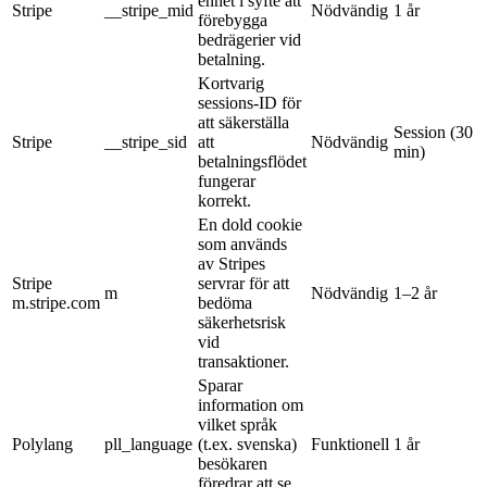
enhet i syfte att
Stripe
__stripe_mid
Nödvändig
1 år
förebygga
bedrägerier vid
betalning.
Kortvarig
sessions-ID för
att säkerställa
Session (30
Stripe
__stripe_sid
att
Nödvändig
min)
betalningsflödet
fungerar
korrekt.
En dold cookie
som används
av Stripes
Stripe
servrar för att
m
Nödvändig
1–2 år
m.stripe.com
bedöma
säkerhetsrisk
vid
transaktioner.
Sparar
information om
vilket språk
Polylang
pll_language
(t.ex. svenska)
Funktionell
1 år
besökaren
föredrar att se