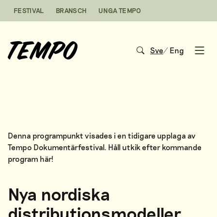
Hoppa till innehåll
FESTIVAL
BRANSCH
UNGA TEMPO
Sve
/
Eng
Open
Denna programpunkt visades i en tidigare upplaga av
Tempo Dokumentärfestival. Håll utkik efter kommande
program
här
!
Nya nordiska
distributionsmodeller