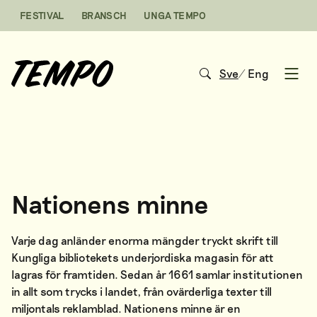
Hoppa till innehåll
FESTIVAL
BRANSCH
UNGA TEMPO
Sve
/
Eng
Open
Nationens minne
Varje dag anländer enorma mängder tryckt skrift till
Kungliga bibliotekets underjordiska magasin för att
lagras för framtiden. Sedan år 1661 samlar institutionen
in allt som trycks i landet, från ovärderliga texter till
miljontals reklamblad. Nationens minne är en