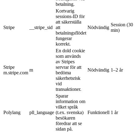
betalning.
Kortvarig
sessions-ID för
att säkerställa
Session (30
Stripe
__stripe_sid
att
Nödvändig
min)
betalningsflödet
fungerar
korrekt.
En dold cookie
som används
av Stripes
Stripe
servrar för att
m
Nödvändig
1–2 år
m.stripe.com
bedöma
säkerhetsrisk
vid
transaktioner.
Sparar
information om
vilket språk
Polylang
pll_language
(t.ex. svenska)
Funktionell
1 år
besökaren
föredrar att se
sidan på.